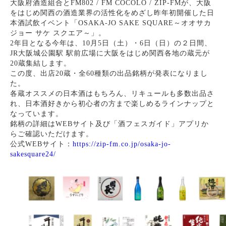
大阪府酒造組合とFM802 / FM COCOLO / ZIP-FMが、大阪
をはじめ関西の酒造業界の活性化をめざし昨年初開催した日
本酒試飲イベント「OSAKA-JO SAKE SQUARE～オオサカ
ジョー サケ スクエア～」。
2年目となる今年は、10月5日（土）・6日（日）の２日間、
JR大阪城公園駅 駅前広場に大阪をはじめ関西各地の蔵元が
20蔵集結します。
この度、出店20蔵・全60種類の出品銘柄が発表になりまし
た。
各蔵オススメの日本酒はもちろん、リキュールも多数出品さ
れ、日本酒好きから初心者の方まで楽しめるラインナップと
なっています。
銘柄の詳細はWEBサイト及び「酒フェスガイド」アプリか
らご確認いただけます。
公式WEBサイト：
https://zip-fm.co.jp/osaka-jo-
sakesquare24/